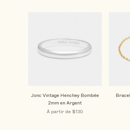
Jonc Vintage Henchey Bombée
Bracel
2mm en Argent
À partir de
$130